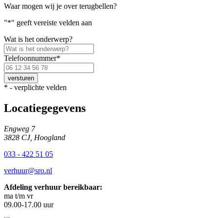
Waar mogen wij je over terugbellen?
"
*
" geeft vereiste velden aan
Wat is het onderwerp?
Telefoonnummer
*
Voer
een
geldig
*
- verplichte velden
Nederlands
telefoonnummer
Locatiegegevens
in.
Engweg 7
3828 CJ, Hoogland
033 - 422 51 05
verhuur@sro.nl
Afdeling verhuur bereikbaar:
ma t/m vr
09.00-17.00 uur