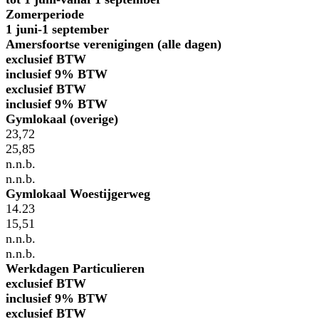
Zomerperiode
1 juni-1 september
Amersfoortse verenigingen (alle dagen)
exclusief BTW
inclusief 9% BTW
exclusief BTW
inclusief 9% BTW
Gymlokaal (overige)
23,72
25,85
n.n.b.
n.n.b.
Gymlokaal Woestijgerweg
14.23
15,51
n.n.b.
n.n.b.
Werkdagen Particulieren
exclusief BTW
inclusief 9% BTW
exclusief BTW