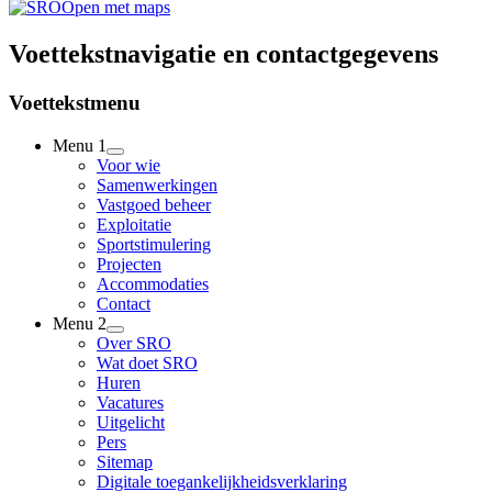
Open met maps
Voettekstnavigatie en contactgegevens
Voettekstmenu
Menu 1
Voor wie
Samenwerkingen
Vastgoed beheer
Exploitatie
Sportstimulering
Projecten
Accommodaties
Contact
Menu 2
Over SRO
Wat doet SRO
Huren
Vacatures
Uitgelicht
Pers
Sitemap
Digitale toegankelijkheidsverklaring