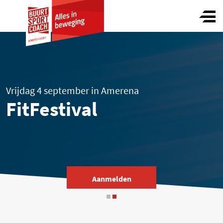
S
Home
Amersfoort
Vrijdag 4 september in Amerena
Buurtsportcoach
FitFestival
Nieuws en Agenda
Aanmelden