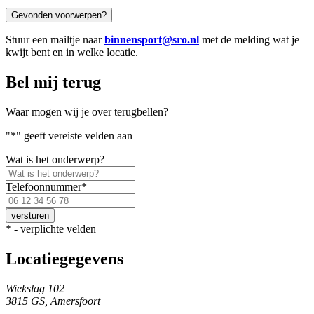
Gevonden voorwerpen?
Stuur een mailtje naar
binnensport@sro.nl
met de melding wat je
kwijt bent en in welke locatie.
Bel mij terug
Waar mogen wij je over terugbellen?
"
*
" geeft vereiste velden aan
Wat is het onderwerp?
Telefoonnummer
*
Voer
een
geldig
*
- verplichte velden
Nederlands
telefoonnummer
Locatiegegevens
in.
Wiekslag 102
3815 GS, Amersfoort