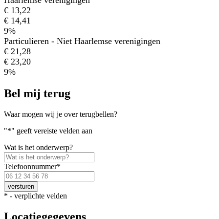
Haarlemse verenigingen
€ 13,22
€ 14,41
9%
Particulieren - Niet Haarlemse verenigingen
€ 21,28
€ 23,20
9%
Bel mij terug
Waar mogen wij je over terugbellen?
"
*
" geeft vereiste velden aan
Wat is het onderwerp?
Telefoonnummer
*
Voer
een
geldig
*
- verplichte velden
Nederlands
telefoonnummer
Locatiegegevens
in.