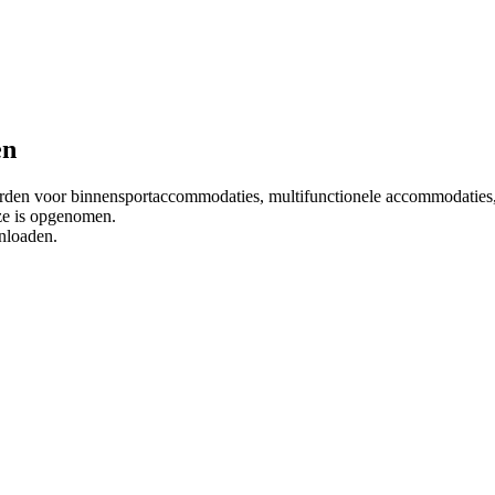
en
arden voor binnensportaccommodaties, multifunctionele accommodatie
ze is opgenomen.
nloaden.