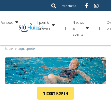
Vacatures
Aanbod
Tijden &
Nieuws
Ov
Tarieven
&
on
Events
huizen
aquasporten
TICKET KOPEN