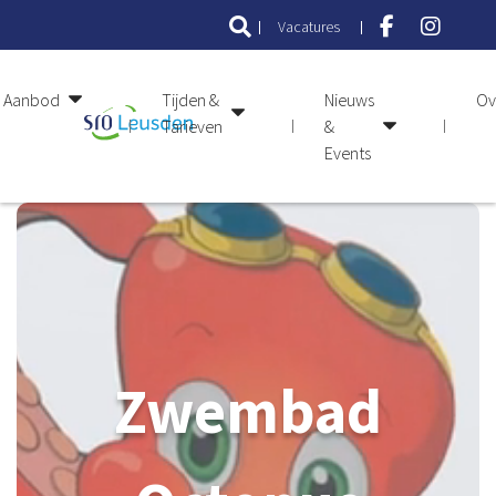
Vacatures
Aanbod
Tijden &
Nieuws
Ov
Tarieven
&
Events
Zwembad