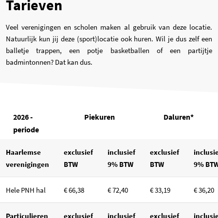
Tarieven
Veel verenigingen en scholen maken al gebruik van deze locatie.
Natuurlijk kun jij deze (sport)locatie ook huren. Wil je dus zelf een
balletje trappen, een potje basketballen of een partijtje
badmintonnen? Dat kan dus.
2026 -
Piekuren
Daluren*
periode
Haarlemse
exclusief
inclusief
exclusief
inclusi
verenigingen
BTW
9% BTW
BTW
9% BT
Hele PNH hal
€ 66,38
€ 72,40
€ 33,19
€ 36,20
Particulieren
exclusief
inclusief
exclusief
inclusi