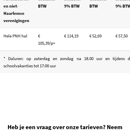
en niet-
BTW
9% BTW
BTW
9% BT
Haarlemse
verenigingen
Hele PNH hal
€
€ 114,19
€ 52,69
€ 57,50
105,39/p>
* Daluren: op zaterdag en zondag na 18.00 uur en tijdens d
schoolvakanties tot 17:00 uur
Heb je een vraag over onze tarieven? Neem