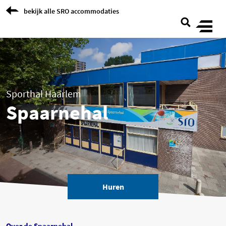
Skip to Content
bekijk alle SRO accommodaties
Sporthal Haarlem
Spaarnehal
(opent in een nieuwe tab)
Huren
Over de Spaarnehal