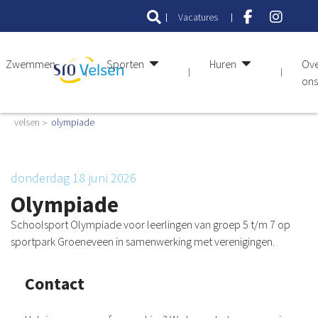
Vacatures
Zwemmen
Sporten
Huren
Ov
ons
velsen
olympiade
donderdag 18 juni 2026
Olympiade
Schoolsport Olympiade voor leerlingen van groep 5 t/m 7 op
sportpark Groeneveen in samenwerking met verenigingen.
Contact