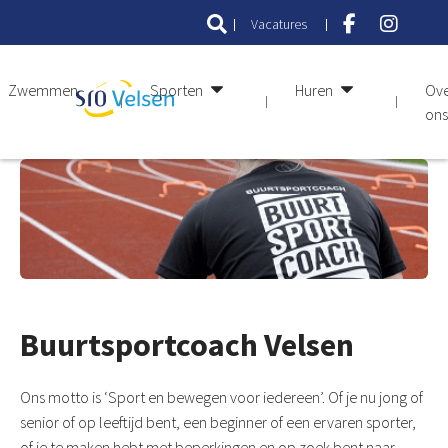
Vacatures
Zwemmen
Sporten
Huren
Ov
ons
Buurtsportcoach Velsen
Ons motto is ‘Sport en bewegen voor iedereen’. Of je nu jong of
senior of op leeftijd bent, een beginner of een ervaren sporter,
of je te maken hebt met beperkingen en op zoek bent naar