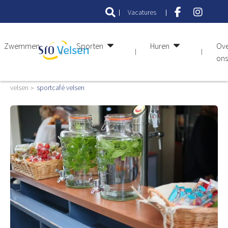
Vacatures
Zwemmen
Sporten
Huren
Ov
ons
velsen
sportcafé velsen