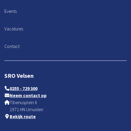
Events
Vacatures
Contact
SRO Velsen
0255 - 729 300
Neem contact op
Tiberiusplein 6
1971 HN IJmuiden
Bekijk route