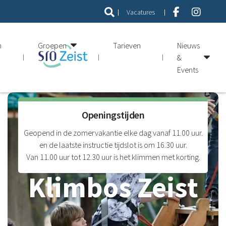
Vacatures
n
Groepen
Tarieven
Nieuws
&
Events
Openingstijden
Geopend in de zomervakantie elke dag vanaf 11.00 uur.
en de laatste instructie tijdslot is om 16.30 uur.
Van 11.00 uur tot 12.30 uur is het klimmen met korting.
Klimbos Zeist