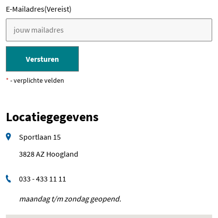
g
E-Mailadres
(Vereist)
N
t
in
*
- verplichte velden
Locatiegegevens
Sportlaan 15
3828 AZ Hoogland
033 - 433 11 11
maandag t/m zondag geopend.