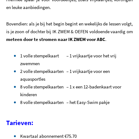
en leuke aanbiedingen.
Bovendien: als je bij het begin begint en wekelijks de lessen volgt,
is je zoon of dochter bij IK ZWEM & OEFEN voldoende vaardig om
meteen door te stromen naar IK ZWEM voor ABC
.
1 volle stempelkaart – 1 vrijkaartje voor het vrij
zwemmen
2 volle stempelkaarten – 1 vrijkaartje voor een
aquasportles
8 volle stempelkaarten – 1 x een 12-badenkaart voor
kinderen
8 volle stempelkaarten – het Easy-Swim pakje
Tarieven:
Kwartaal abonnement €75.70