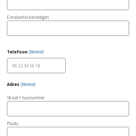
E-mailadres bevestigen
Telefoon
(Vereist)
Voer
een
geldig
Nederlands
Adres
(Vereist)
telefoonnummer
Straat + huisnummer
in.
Plaats