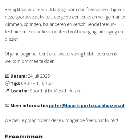
Ben jij klaar voor een uitdaging? Kom dan freerunnen! Tijdens
deze sportieve activiteit leer je op een leuke en veilige manier
klimmen, springen, balanceren en verschillende freerun-
technieken. Een actieve ochtend vol beweging, uitdaging en
plezier!
Of je nu beginner bent of al wat ervaring hebt, iedereen is
welkom om mee te doen.
📅
Datum:
24 juli 2026
🕤
Tijd:
09.30 – 11.00 uur
📍
Locatie:
Sporthal De Meent, Huizen
📧
Meer informatie:
peter
@buurtsportcoachhuizen.nl
We zien je graag tijdens deze uitdagende freerunactiviteit!
Freerunnen