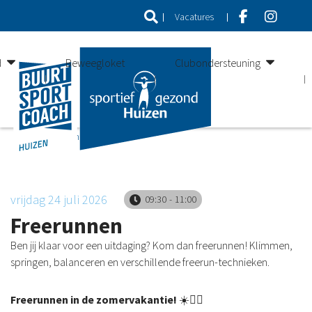
Vacatures
d
Beweegloket
Clubondersteuning
huizen
freerunnen
vrijdag 24 juli 2026
09:30
11:00
Freerunnen
Ben jij klaar voor een uitdaging? Kom dan freerunnen! Klimmen,
springen, balanceren en verschillende freerun-technieken.
Freerunnen in de zomervakantie!
☀️🤸‍♀️