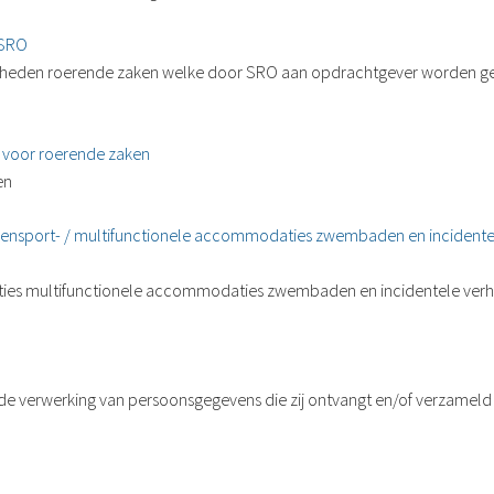
 SRO
mheden roerende zaken welke door SRO aan opdrachtgever worden ge
voor roerende zaken
en
nsport- / multifunctionele accommodaties zwembaden en incidentel
ies multifunctionele accommodaties zwembaden en incidentele verh
e verwerking van persoonsgegevens die zij ontvangt en/of verzameld