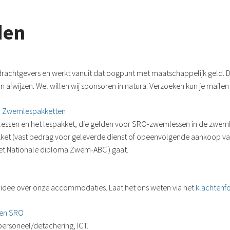
den
achtgevers en werkt vanuit dat oogpunt met maatschappelijk geld. Dat
 afwijzen. Wel willen wij sponsoren in natura. Verzoeken kun je mailen
 Zwemlespakketten
lessen en het lespakket, die gelden voor SRO-zwemlessen in de zw
ket (vast bedrag voor geleverde dienst of opeenvolgende aankoop v
het Nationale diploma Zwem-ABC ) gaat.
, idee over onze accommodaties. Laat het ons weten via het
klachtenfo
en SRO
 personeel/detachering, ICT.