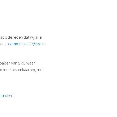
 is de reden dat wij alle
 aan:
communicatie@sro.nl
embaden van SRO waar
an meerlessenkaarten, met
rmulier.