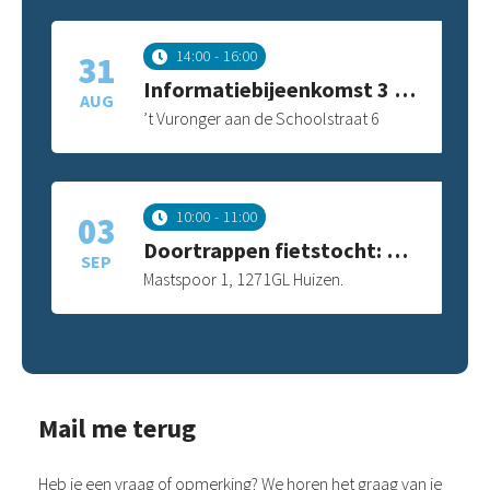
14:00
16:00
31
Informatiebijeenkomst 3 Bl
AUG
…
’t Vuronger aan de Schoolstraat 6
10:00
11:00
03
Doortrappen fietstocht: De
SEP
…
Mastspoor 1, 1271GL Huizen.
Mail me terug
Heb je een vraag of opmerking? We horen het graag van je