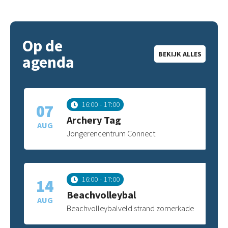
Op de
BEKIJK ALLES
agenda
16:00
17:00
07
Archery Tag
AUG
Jongerencentrum Connect
16:00
17:00
14
Beachvolleybal
AUG
Beachvolleybalveld strand zomerkade