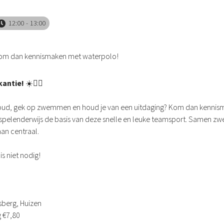
12:00
13:00
 Kom dan kennismaken met waterpolo!
kantie!
☀️🏊‍♀️
aar oud, gek op zwemmen en houd je van een uitdaging? Kom dan kenni
 je spelenderwijs de basis van deze snelle en leuke teamsport. Samen 
aan centraal.
is niet nodig!
berg, Huizen
g €7,80