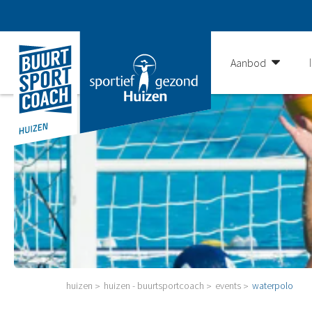
Aanbod
huizen
huizen - buurtsportcoach
events
waterpolo