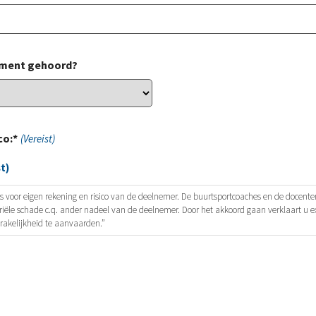
nement gehoord?
co:*
(Vereist)
t)
s voor eigen rekening en risico van de deelnemer. De buurtsportcoaches en de docenten
le schade c.q. ander nadeel van de deelnemer. Door het akkoord gaan verklaart u ex
rakelijkheid te aanvaarden.”