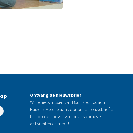
 op
Ontvang de nieuwsbrief
Wil je niets missen van Buurtsportcoach
Huizen? Meld je aan voor onze nieuwsbrief en
blijf op de hoogte van onze sportieve
activiteiten en meer!