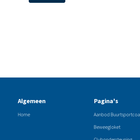
Algemeen
Pagina's
Home
Aanbod Buurtsportco
Beweegloket
Clubondersteuning