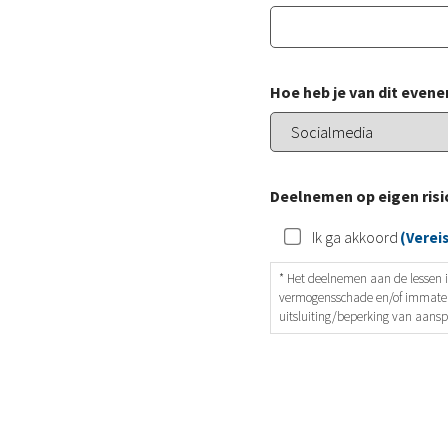
Hoe heb je van dit eve
Deelnemen op eigen risi
Ik ga akkoord
(Vereis
* Het deelnemen aan de lessen i
vermogensschade en/of immaterië
uitsluiting/beperking van aansp