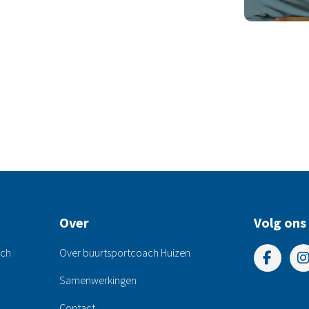
Over
Volg ons
ach
Over buurtsportcoach Huizen
Samenwerkingen
Contact