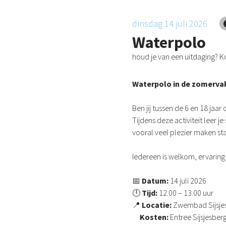
dinsdag 14 juli 2026
Waterpolo
houd je van een uitdaging?
Waterpolo in de zomerva
Ben jij tussen de 6 en 18 j
Tijdens deze activiteit leer
vooral veel plezier maken st
Iedereen is welkom, ervaring 
📅
Datum:
14 juli 2026
🕛
Tijd:
12.00 – 13.00 uur
📍
Locatie:
Zwembad Sijsjes
Kosten:
Entree Sijsjesber