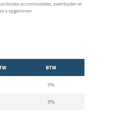
tifunctionele accommodaties, zwembaden en
uze is opgenomen.
BTW
BTW
9%
9%