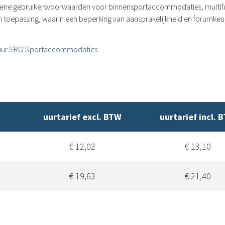
lgemene gebruikersvoorwaarden voor binnensportaccommodaties, mul
n toepassing, waarin een beperking van aansprakelijkheid en forumke
uur SRO Sportaccommodaties
uurtarief excl. BTW
uurtarief incl. 
€ 12,02
€ 13,10
€ 19,63
€ 21,40