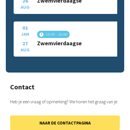
Zwemvierdaagse
26
AUG
01
JAN
16:00
18:00
–
Zwemvierdaagse
27
AUG
Contact
Heb je een vraag of opmerking? We horen het graag van je
NAAR DE CONTACTPAGINA