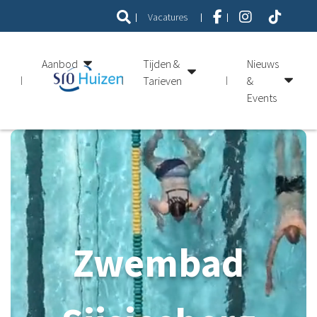
Vacatures
Aanbod
Tijden &
Nieuws
Tarieven
&
Events
Zwembad