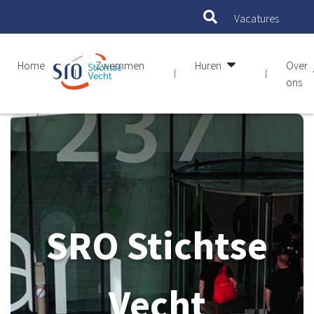
Vacatures
Home
Zwemmen
Huren
Over
ons
SRO Stichtse
Vecht