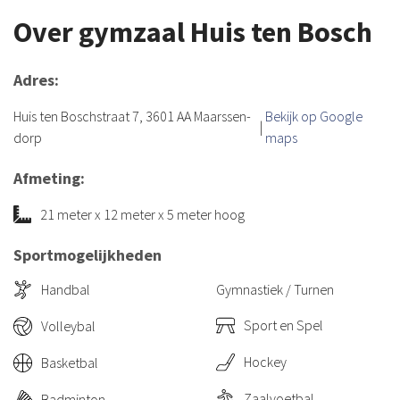
Over gymzaal Huis ten Bosch
Adres:
Huis ten Boschstraat 7, 3601 AA Maarssen-
Bekijk op Google
|
dorp
maps
Afmeting:
21 meter x 12 meter x 5 meter hoog
Sportmogelijkheden
Handbal
Gymnastiek / Turnen
Sport en Spel
Volleybal
Hockey
Basketbal
Zaalvoetbal
Badminton