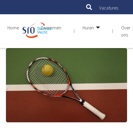
Vacatures
Home
Zwemmen
Huren
Over
ons