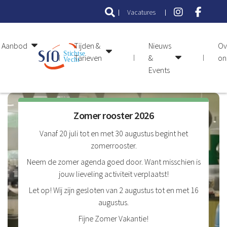
Vacatures
Aanbod
Tijden &
Nieuws
Ov
Tarieven
&
on
Events
Zomer rooster 2026
Vanaf 20 juli tot en met 30 augustus begint het
zomerrooster.
Neem de zomer agenda goed door. Want misschien is
jouw lieveling activiteit verplaatst!
Zwembad
Let op! Wij zijn gesloten van 2 augustus tot en met 16
augustus.
Fijne Zomer Vakantie!