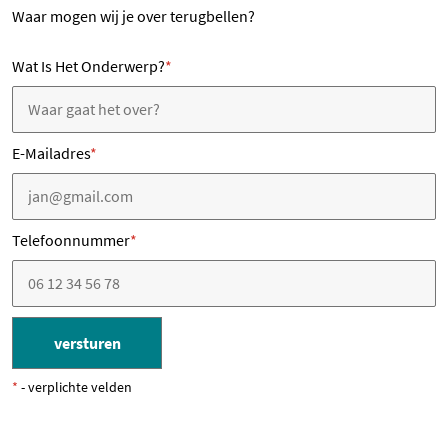
Waar mogen wij je over terugbellen?
Wat Is Het Onderwerp?
*
E-Mailadres
*
Telefoonnummer
*
V
e
g
N
t
in
*
- verplichte velden