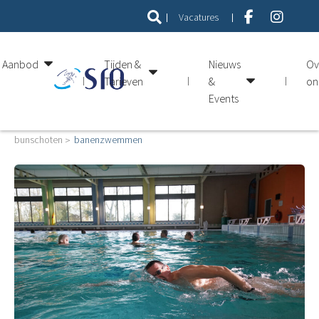
Vacatures
Aanbod
Tijden &
Nieuws
Ov
Tarieven
&
on
Events
bunschoten
banenzwemmen