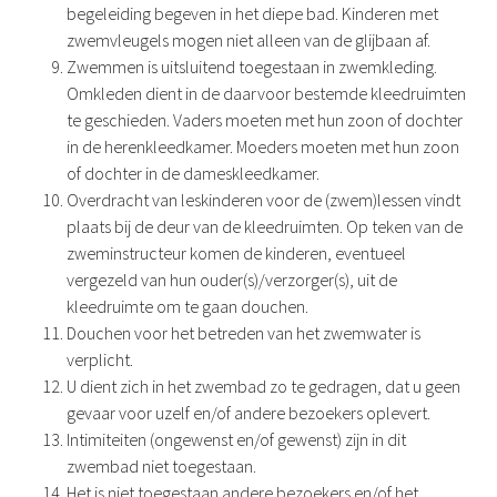
begeleiding begeven in het diepe bad. Kinderen met
zwemvleugels mogen niet alleen van de glijbaan af.
Zwemmen is uitsluitend toegestaan in zwemkleding.
Omkleden dient in de daarvoor bestemde kleedruimten
te geschieden. Vaders moeten met hun zoon of dochter
in de herenkleedkamer. Moeders moeten met hun zoon
of dochter in de dameskleedkamer.
Overdracht van leskinderen voor de (zwem)lessen vindt
plaats bij de deur van de kleedruimten. Op teken van de
zweminstructeur komen de kinderen, eventueel
vergezeld van hun ouder(s)/verzorger(s), uit de
kleedruimte om te gaan douchen.
Douchen voor het betreden van het zwemwater is
verplicht.
U dient zich in het zwembad zo te gedragen, dat u geen
gevaar voor uzelf en/of andere bezoekers oplevert.
Intimiteiten (ongewenst en/of gewenst) zijn in dit
zwembad niet toegestaan.
Het is niet toegestaan andere bezoekers en/of het