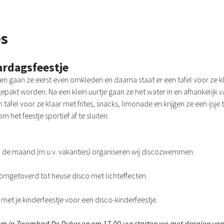
es
ardagsfeestje
en gaan ze eerst even omkleden en daarna staat er een tafel voor ze 
epakt worden. Na een klein uurtje gaan ze het water in en afhankelijk 
n tafel voor ze klaar met frites, snacks, limonade en krijgen ze een ijsj
et feestje sportief af te sluiten.
n de maand (m.u.v. vakanties) organiseren wij discozwemmen.
omgetoverd tot heuse disco met lichteffecten.
t je kinderfeestje voor een disco-kinderfeestje.
om in Zwembad De Duker en om 17.00 uur starten we met draaien van 