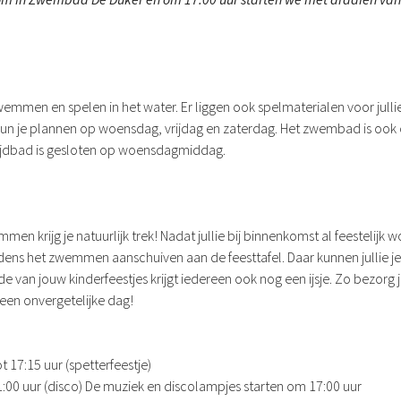
wemmen en spelen in het water. Er liggen ook spelmaterialen voor julli
 kun je plannen op woensdag, vrijdag en zaterdag. Het zwembad is oo
rijdbad is gesloten op woensdagmiddag.
men krijg je natuurlijk trek! Nadat jullie bij binnenkomst al feestelij
ijdens het zwemmen aanschuiven aan de feesttafel. Daar kunnen jullie j
van jouw kinderfeestjes krijgt iedereen ook nog een ijsje. Zo bezorg je
s een onvergetelijke dag!
 17:15 uur (spetterfeestje)
21:00 uur (disco) De muziek en discolampjes starten om 17:00 uur