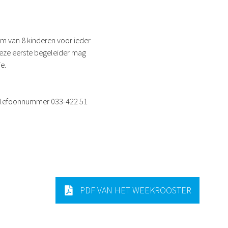
um van 8 kinderen voor ieder
Deze eerste begeleider mag
e.
 telefoonnummer 033-422 51
PDF VAN HET WEEKROOSTER