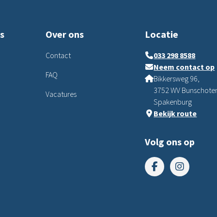
s
Over ons
Locatie
Contact
033 298 8588
Neem contact op
FAQ
Bikkersweg 96,
3752 WV Bunschote
Vacatures
Spakenburg
Bekijk route
Volg ons op