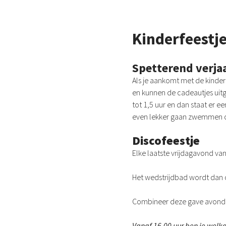
Kinderfeestj
Spetterend verja
Als je aankomt met de kinder
en kunnen de cadeautjes uitg
tot 1,5 uur en dan staat er ee
even lekker gaan zwemmen om h
Discofeestje
Elke laatste vrijdagavond va
Het wedstrijdbad wordt dan 
Combineer deze gave avond me
Vanaf 16.00 uur ben je welk