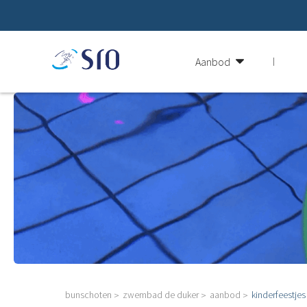
Aanbod
bunschoten
zwembad de duker
aanbod
kinderfeestjes