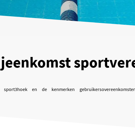
ijeenkomst sportver
e sport3hoek en de kenmerken gebruikersovereenkomste