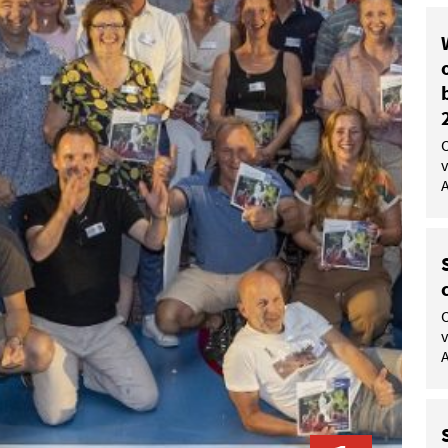
v
A
v
A