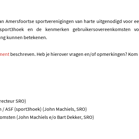
n Amersfoortse sportverenigingen van harte uitgenodigd voor een
sport3hoek en de kenmerken gebruikersovereenkomsten voor
ging kunnen betekenen.
(opent in een nieuwe tab)
ment
beschreven. Heb je hierover vragen en/of opmerkingen? Kom 
recteur SRO)
 / ASF (sport3hoek) (John Machiels, SRO)
omsten (John Machiels e/o Bart Dekker, SRO)