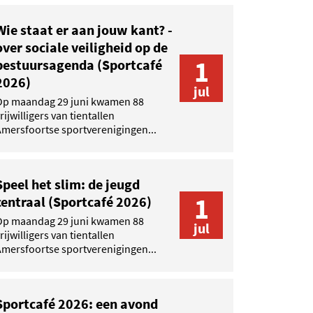
Wie staat er aan jouw kant? -
over sociale veiligheid op de
1
bestuursagenda (Sportcafé
2026)
jul
Op maandag 29 juni kwamen 88
rijwilligers van tientallen
mersfoortse sportverenigingen...
Speel het slim: de jeugd
1
centraal (Sportcafé 2026)
Op maandag 29 juni kwamen 88
jul
rijwilligers van tientallen
mersfoortse sportverenigingen...
Sportcafé 2026: een avond