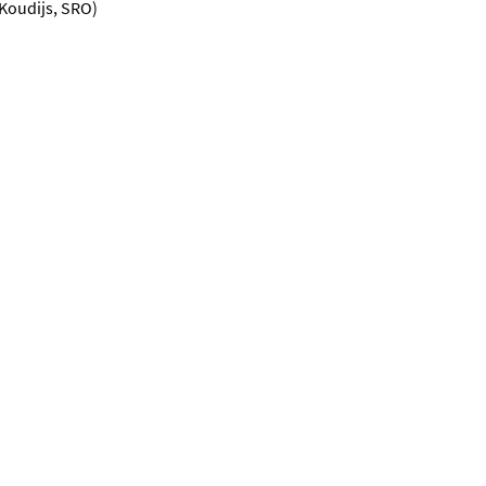
Koudijs, SRO)
 een nieuwe tab)