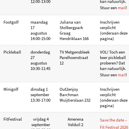
12:00-13:00
kan natuurlijk.
Stuur een
mail
!
Footgolf
maandag
Juliana van
Inschrijven
17
Stolbergpark
verplicht
augustus
Graag
(onderaan deze
14:00-15:00
Hendriklaan 166
pagina)
Pickleball
donderdag
TV Metgensbleek
VOL! Toch een
27
Parelhoenstraat
keer pickleball
augustus
12
proberen? Dat
10:30-11:45
kan natuurlijk.
Stuur een
mail
!
Minigolf
dinsdag 1
Out2enjoy
Inschrijven
september
Barchman
verplicht
13:30-17:00
Wuijtierslaan 232
(onderaan deze
pagina)
FitFestival
vrijdag 4
Amerena
Save the date –
september
Velduil 2
Fit Festival 2026