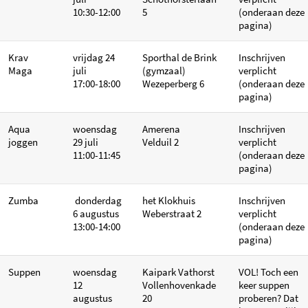
10:30-12:00
5
(onderaan deze
pagina)
Krav
vrijdag 24
Sporthal de Brink
Inschrijven
Maga
juli
(gymzaal)
verplicht
17:00-18:00
Wezeperberg 6
(onderaan deze
pagina)
Aqua
woensdag
Amerena
Inschrijven
joggen
29 juli
Velduil 2
verplicht
11:00-11:45
(onderaan deze
pagina)
Zumba
donderdag
het Klokhuis
Inschrijven
6 augustus
Weberstraat 2
verplicht
13:00-14:00
(onderaan deze
pagina)
Suppen
woensdag
Kaipark Vathorst
VOL! Toch een
12
Vollenhovenkade
keer suppen
augustus
20
proberen? Dat