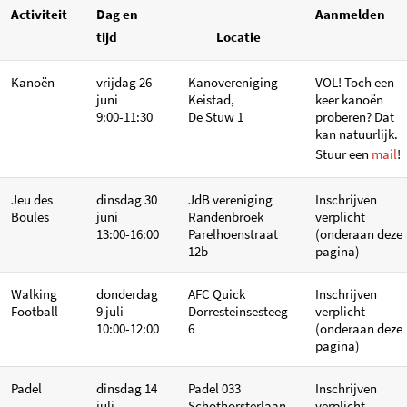
Activiteit
Dag en
Aanmelden
tijd
Locatie
Kanoën
vrijdag 26
Kanovereniging
VOL! Toch een
juni
Keistad,
keer kanoën
9:00-11:30
De Stuw 1
proberen? Dat
kan natuurlijk.
Stuur een
mail
!
Jeu des
dinsdag 30
JdB vereniging
Inschrijven
Boules
juni
Randenbroek
verplicht
13:00-16:00
Parelhoenstraat
(onderaan deze
12b
pagina)
Walking
donderdag
AFC Quick
Inschrijven
Football
9 juli
Dorresteinsesteeg
verplicht
10:00-12:00
6
(onderaan deze
pagina)
Padel
dinsdag 14
Padel 033
Inschrijven
juli
Schothorsterlaan
verplicht