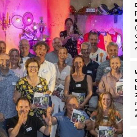
v
A
v
A