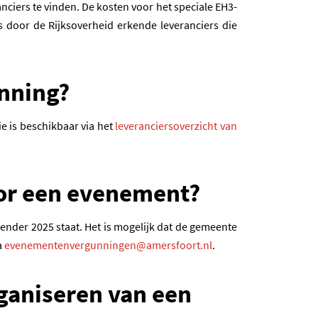
een nieuwe tab)
nciers te vinden. De kosten voor het speciale EH3-
es door de Rijksoverheid erkende leveranciers die
enning?
e is beschikbaar via het
leveranciersoverzicht van
oor een evenement?
der 2025 staat. Het is mogelijk dat de gemeente
(opent in een nieuwe 
a
evenementenvergunningen@amersfoort.nl
.
ganiseren van een