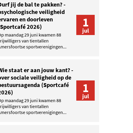
Durf jij de bal te pakken? -
psychologische veiligheid
1
ervaren en doorleven
(Sportcafé 2026)
jul
Op maandag 29 juni kwamen 88
rijwilligers van tientallen
mersfoortse sportverenigingen...
Wie staat er aan jouw kant? -
over sociale veiligheid op de
1
bestuursagenda (Sportcafé
2026)
jul
Op maandag 29 juni kwamen 88
rijwilligers van tientallen
mersfoortse sportverenigingen...