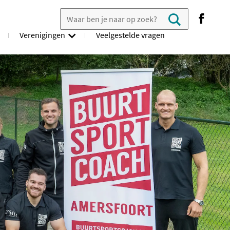
Zoek in veelgestelde vragen
search
Verenigingen
Veelgestelde vragen