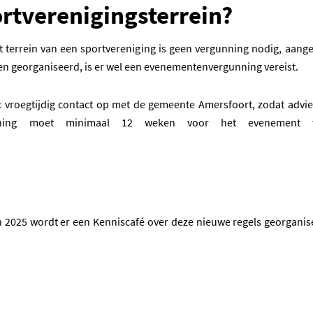
ortverenigingsterrein?
 terrein van een sportvereniging is geen vergunning nodig, aangezi
den georganiseerd, is er wel een evenementenvergunning vereist.
vroegtijdig contact op met de gemeente Amersfoort, zodat advi
nning moet minimaal 12 weken voor het evenement wo
 in een nieuwe tab)
n 2025 wordt er een Kenniscafé over deze nieuwe regels georganis