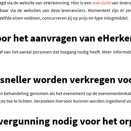
(opent in 
d via de website van eHerkenning. Hier is een
overzicht
van levera
tbaar via de websites van deze leveranciers. Momenteel zijn er z
lfde eisen voldoen, concurreren zij op prijs en type inlogmiddel.
voor het aanvragen van eHerk
af van het aantal personen dat toegang nodig heeft. Meer informati
 sneller worden verkregen v
in behandeling genomen als het evenement op de evenementenkalen
es toe te lichten. Verzoeken hiervoor kunnen worden ingediend vi
ergunning nodig voor het or