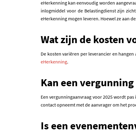
eHerkenning kan eenvoudig worden aangevraag
inlogmiddel voor de Belastingdienst zijn zich
eHerkenning mogen leveren. Hoewel ze aan deze
Wat zijn de kosten 
De kosten variëren per leverancier en hangen 
(opent in een nieuwe tab)
eHerkenning
.
Kan een vergunning
Een vergunningaanvraag voor 2025 wordt pas 
contact opneemt met de aanvrager om het proc
Is een evenementenv