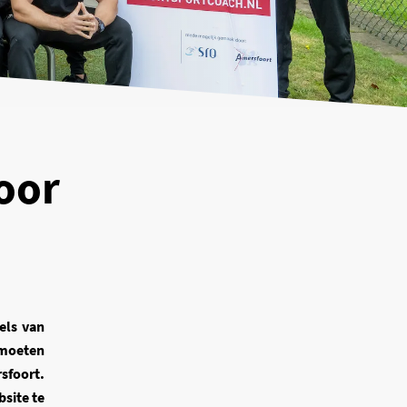
oor
els van
 moeten
foort.
site te