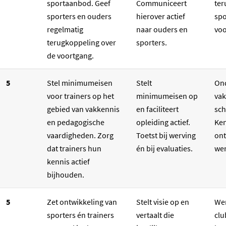
sportaanbod. Geef
Communiceert
ter
sporters en ouders
hierover actief
spo
regelmatig
naar ouders en
voo
terugkoppeling over
sporters.
de voortgang.
5
Stel minimumeisen
Stelt
On
voor trainers op het
minimumeisen op
va
gebied van vakkennis
en faciliteert
sch
en pedagogische
opleiding actief.
Ken
vaardigheden. Zorg
Toetst bij werving
ont
dat trainers hun
én bij evaluaties.
wer
kennis actief
bijhouden.
5
Zet ontwikkeling van
Stelt visie op en
Wer
sporters én trainers
vertaalt die
clu