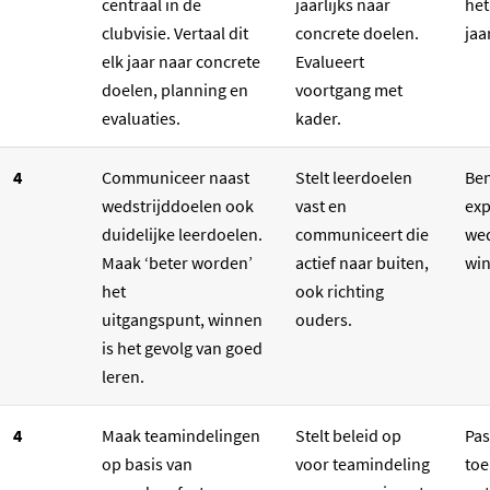
centraal in de
jaarlijks naar
het
clubvisie. Vertaal dit
concrete doelen.
jaa
elk jaar naar concrete
Evalueert
doelen, planning en
voortgang met
evaluaties.
kader.
4
Communiceer naast
Stelt leerdoelen
Ben
wedstrijddoelen ook
vast en
exp
duidelijke leerdoelen.
communiceert die
wed
Maak ‘beter worden’
actief naar buiten,
win
het
ook richting
uitgangspunt, winnen
ouders.
is het gevolg van goed
leren.
4
Maak teamindelingen
Stelt beleid op
Pas
op basis van
voor teamindeling
toe