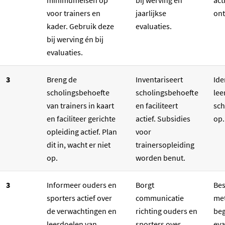
minimumeisen op
bij werving en
act
voor trainers en
jaarlijkse
ont
kader. Gebruik deze
evaluaties.
bij werving én bij
evaluaties.
3
Breng de
Inventariseert
Ide
scholingsbehoefte
scholingsbehoefte
lee
van trainers in kaart
en faciliteert
sch
en faciliteer gerichte
actief. Subsidies
op
opleiding actief. Plan
voor
dit in, wacht er niet
trainersopleiding
op.
worden benut.
3
Informeer ouders en
Borgt
Bes
sporters actief over
communicatie
met
de verwachtingen en
richting ouders en
beg
leerdoelen van
sporters over
eva