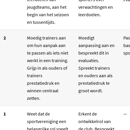
jeugdteams, aan het
verwachtingen en
begin van het seizoen
leerdoelen.
en tussentijds.
2
Moedig trainers aan
Moedigt
Pas
om hun aanpak aan
aanpassing aan en
bas
te passen als iets niet
bespreekt dit in
spo
werkt in een training.
evaluaties.
Grijp in als ouders of
Spreekt trainers
trainers
en ouders aan als
prestatiedruk en
prestatiedruk te
winnen centraal
groot wordt.
zetten.
1
Weet dat de
Erkent de
—
sportvereniging een
ontwikkelrol van
belangrijke rol speelt
de club. Bespreekt