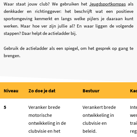
(opent
Waar staat jouw club? We gebruiken het
Jeugdsportkompas
als
denkkader en richtinggever: het beschrijft wat een positieve
sportomgeving kenmerkt en langs welke pijlers je daaraan kunt
werken. Maar hoe ver zijn jullie al? En waar liggen de volgende
stappen? Daar helpt de actieladder bij.
Gebruik de actieladder als een spiegel, om het gesprek op gang te
brengen.
Niveau
Zo doe je dat
Bestuur
Kad
5
Veranker brede
Verankert brede
Int
motorische
ontwikkeling in
we
ontwikkeling in de
clubvisie en
tra
clubvisie en het
beleid.
reg