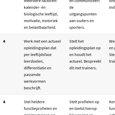
meerdere factoren:
en communiceert
ont
kalender- én
de
ind
biologische leeftijd,
uitgangspunten
motivatie, motoriek
aan ouders en
en belastbaarheid.
sporters.
4
Werk met een actueel
Stelt het
Wer
opleidingsplan dat
opleidingsplan op
en 
per leeftijdsfase
en houdt het
Ste
leerdoelen,
actueel. Bespreekt
tra
differentiatie en
dit met trainers.
passende
werkvormen
beschrijft.
4
Stel heldere
Stelt profielen op
Ken
functieprofielen en
en toetst hierop
fun