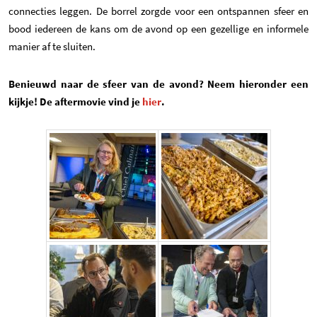
connecties leggen. De borrel zorgde voor een ontspannen sfeer en
bood iedereen de kans om de avond op een gezellige en informele
manier af te sluiten.
Benieuwd naar de sfeer van de avond? Neem hieronder een
(opent in een nieuwe tab)
kijkje!
De aftermovie vind je
hier
.