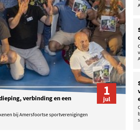
A
v
A
1
dieping, verbinding en een
jul
enen bij Amersfoortse sportverenigingen
s