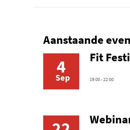
Aanstaande eve
Fit Fest
4
Sep
19:00 - 22:00
Webinar
22