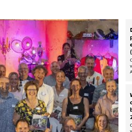
v
A
v