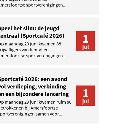
mersfoortse sportverenigingen...
Speel het slim: de jeugd
1
centraal (Sportcafé 2026)
Op maandag 29 juni kwamen 88
jul
rijwilligers van tientallen
mersfoortse sportverenigingen...
Sportcafé 2026: een avond
vol verdieping, verbinding
1
en een bijzondere lancering
jul
Op maandag 29 juni kwamen ruim 80
betrokkenen bij Amersfoortse
portverenigingen samen voor...