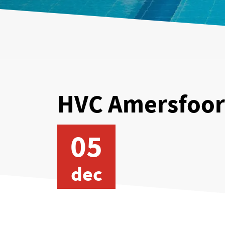
HVC Amersfoor
05
dec