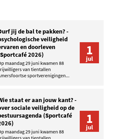
Durf jij de bal te pakken? -
psychologische veiligheid
1
ervaren en doorleven
(Sportcafé 2026)
jul
Op maandag 29 juni kwamen 88
rijwilligers van tientallen
mersfoortse sportverenigingen...
Wie staat er aan jouw kant? -
over sociale veiligheid op de
1
bestuursagenda (Sportcafé
2026)
jul
Op maandag 29 juni kwamen 88
rijwilligers van tientallen