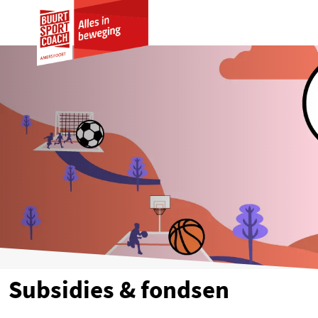
City of A
Subsidies & fondsen