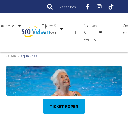
Vacatures
Aanbod
Tijden &
Nieuws
Ov
Tarieven
&
on
Events
velsen
aqua vitaal
TICKET KOPEN