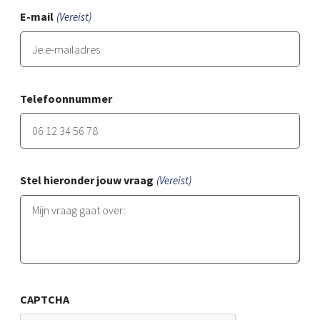
E-mail
(Vereist)
Telefoonnummer
Voe
een
geld
Ned
Stel hieronder jouw vraag
(Vereist)
tel
in.
CAPTCHA