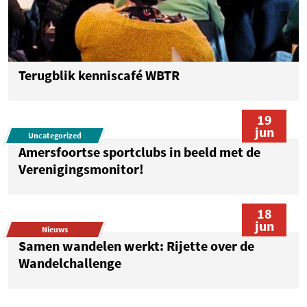
Terugblik kenniscafé WBTR
19
jun
Uncategorized
Amersfoortse sportclubs in beeld met de
Verenigingsmonitor!
18
jun
Nieuws
Samen wandelen werkt: Rijette over de
Wandelchallenge