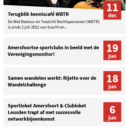
11
Terugblik kenniscafé WBTR
dec
De Wet Bestuur en Toezicht Rechtspersonen (WBTR)
is sinds 1 juli 2021 van kracht en...
19
Amersfoortse sportclubs in beeld met de
Verenigingsmonitor!
jun
18
Samen wandelen werkt: Rijette over de
Wandelchallenge
jun
6
Sportloket Amersfoort & Clubloket
Leusden trapt af met succesvolle
jun
netwerkbijeenkomst