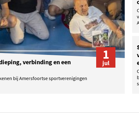
v
A
1
dieping, verbinding en een
jul
enen bij Amersfoortse sportverenigingen
s