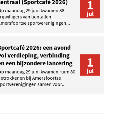
1
centraal (Sportcafé 2026)
Op maandag 29 juni kwamen 88
jul
rijwilligers van tientallen
mersfoortse sportverenigingen...
Sportcafé 2026: een avond
vol verdieping, verbinding
1
en een bijzondere lancering
jul
Op maandag 29 juni kwamen ruim 80
betrokkenen bij Amersfoortse
portverenigingen samen voor...