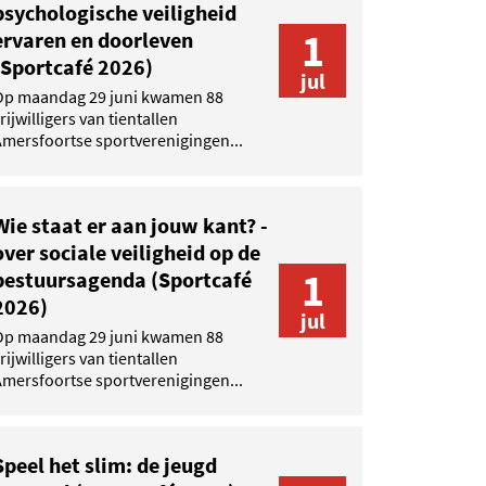
psychologische veiligheid
1
ervaren en doorleven
(Sportcafé 2026)
jul
Op maandag 29 juni kwamen 88
rijwilligers van tientallen
mersfoortse sportverenigingen...
Wie staat er aan jouw kant? -
over sociale veiligheid op de
1
bestuursagenda (Sportcafé
2026)
jul
Op maandag 29 juni kwamen 88
rijwilligers van tientallen
mersfoortse sportverenigingen...
Speel het slim: de jeugd