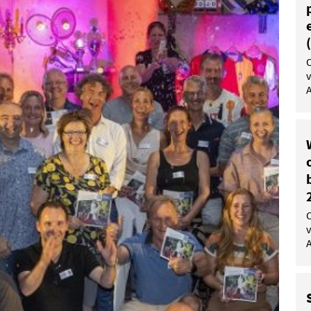
v
A
v
A