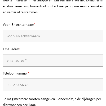
Heb je interesse in het adopteren van een dier? Vul het formulier in
en dan nemen wij binnenkort contact met je op, om kennis te maken
en verder af te stemmen.
Voor- En Achternaam
*
Emailadres
*
Telefoonnummer
*
V
Je mag meerdere soorten aangeven. Genoemd zijn de bijdragen per
dier voor een heel jaar.