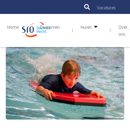
Vacatures
Home
Zwemmen
Huren
Over
ons