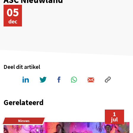
05
dec
Deel dit artikel
Gerelateerd
1
jul
Nieuws