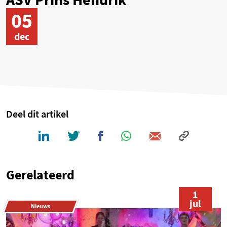
05
dec
Deel dit artikel
Gerelateerd
1
jul
Nieuws