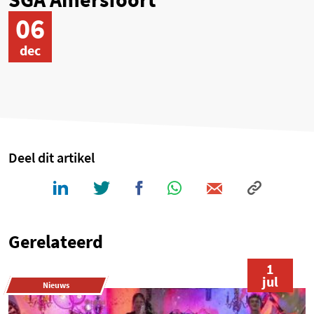
06
dec
Deel dit artikel
Gerelateerd
1
jul
Nieuws