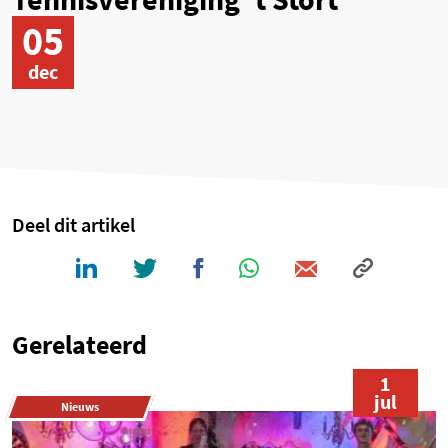
05
dec
Deel dit artikel
Gerelateerd
1
jul
Nieuws