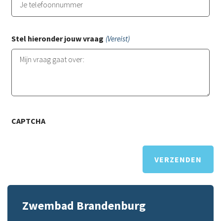
een
gel
Ned
Stel hieronder jouw vraag
(Vereist)
tel
in.
CAPTCHA
Zwembad Brandenburg