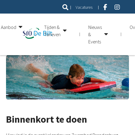
Vacatures
Aanbod
Tijden &
Nieuws
Ov
Tarieven
&
Events
Binnenkort te doen