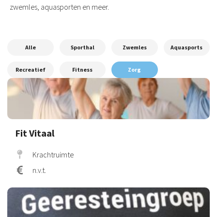
zwemles, aquasporten en meer.
Alle
Sporthal
Zwemles
Aquasports
Recreatief
Fitness
Zorg
Fit Vitaal
Krachtruimte
n.v.t.