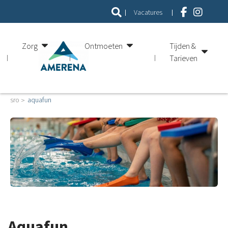
Vacatures
Zorg
Ontmoeten
Tijden &
Tarieven
sro
aquafun
Aquafun