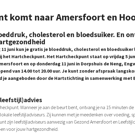
nt komt naar Amersfoort en Ho
loeddruk, cholesterol en bloedsuiker. En on
artgezondheid
11 juni kun je gratis je bloeddruk, cholesterol en bloedsuiker
 bij het Hartcheckpunt. Het Hartcheckpunt staat op vrijdag 5 ju
Amersfoort en op donderdag 11 juni in Dorpshuis de Neng, Eng
pend van 14.00 tot 20.00 uur. Je kunt zonder afspraak langsko
rd je aangeboden door de Hartstichting in samenwerking met
leefstijl)advies
tcheckpunt. Wanneer je aan de beurt bent, ontvang je na 15 minuten de 
 lokale leefstijladviseurs. Zij kunnen met je meedenken over voeding, 
unt zijn leefstijladviseurs aanwezig van Gezond Amersfoort en Leefstij
doen voor jouw hartgezondheid.