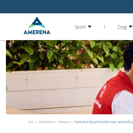
Sport
Zorg
sro
amerena
nieuws
hartcheckpunt komt naar amersfo