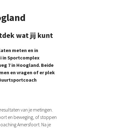
ogland
tdek wat jij kunt
 laten meten en in
ni in Sportcomplex
weg 7 in Hoogland. Beide
men en vragen of er plek
 Buurtsportcoach
resultaten van je metingen.
sport en beweging, of stoppen
lcoaching Amersfoort. Na je