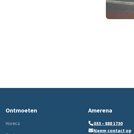
Ontmoeten
Amerena
Horeca
033 – 888 1730
Neem contact op