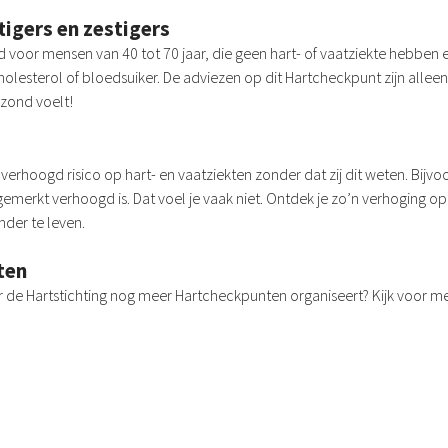
ftigers en zestigers
 voor mensen van 40 tot 70 jaar, die geen hart- of vaatziekte hebben 
olesterol of bloedsuiker. De adviezen op dit Hartcheckpunt zijn alleen
ezond voelt!
verhoogd risico op hart- en vaatziekten zonder dat zij dit weten. Bij
merkt verhoogd is. Dat voel je vaak niet. Ontdek je zo’n verhoging op ti
der te leven.
ten
 de Hartstichting nog meer Hartcheckpunten organiseert? Kijk voor m