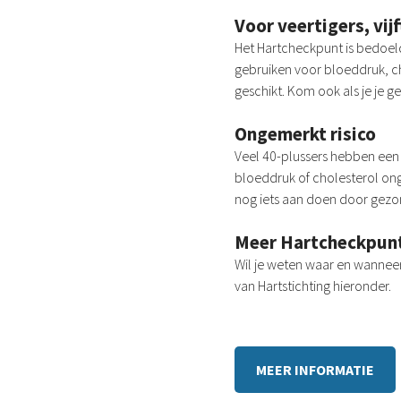
Voor veertigers, vij
Het Hartcheckpunt is bedoeld
gebruiken voor bloeddruk, ch
geschikt. Kom ook als je je g
Ongemerkt risico
Veel 40-plussers hebben een 
bloeddruk of cholesterol onge
nog iets aan doen door gezon
Meer Hartcheckpun
Wil je weten waar en wanneer
van Hartstichting hieronder.
MEER INFORMATIE