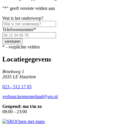
"
*
" geeft vereiste velden aan
Wat is het onderwerp?
Telefoonnummer
*
Voer
een
geldig
*
- verplichte velden
Nederlands
telefoonnummer
Locatiegegevens
in.
Broekweg 1
2035 LE Haarlem
023 - 512 17 05
verhuur.kennemerland@sro.nl
Geopend: ma t/m zo
08:00 - 23:00
Open met maps