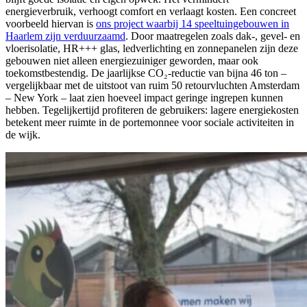
energieverbruik, verhoogt comfort en verlaagt kosten. Een concreet
voorbeeld hiervan is
ons project waarbij 14 speeltuingebouwen in
Haarlem zijn verduurzaamd
. Door maatregelen zoals dak-, gevel- en
vloerisolatie, HR+++ glas, ledverlichting en zonnepanelen zijn deze
gebouwen niet alleen energiezuiniger geworden, maar ook
toekomstbestendig. De jaarlijkse CO₂-reductie van bijna 46 ton –
vergelijkbaar met de uitstoot van ruim 50 retourvluchten Amsterdam
– New York – laat zien hoeveel impact geringe ingrepen kunnen
hebben. Tegelijkertijd profiteren de gebruikers: lagere energiekosten
betekent meer ruimte in de portemonnee voor sociale activiteiten in
de wijk.