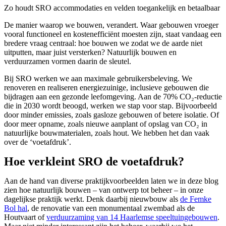
Zo houdt SRO accommodaties en velden toegankelijk en betaalbaar
De manier waarop we bouwen, verandert. Waar gebouwen vroeger
vooral functioneel en kostenefficiënt moesten zijn, staat vandaag een
bredere vraag centraal: hoe bouwen we zodat we de aarde niet
uitputten, maar juist versterken? Natuurlijk bouwen en
verduurzamen vormen daarin de sleutel.
Bij SRO werken we aan maximale gebruikersbeleving. We
renoveren en realiseren energiezuinige, inclusieve gebouwen die
bijdragen aan een gezonde leefomgeving. Aan de 70% CO₂-reductie
die in 2030 wordt beoogd, werken we stap voor stap. Bijvoorbeeld
door minder emissies, zoals gasloze gebouwen of betere isolatie. Of
door meer opname, zoals nieuwe aanplant of opslag van CO₂ in
natuurlijke bouwmaterialen, zoals hout. We hebben het dan vaak
over de ‘voetafdruk’.
Hoe verkleint SRO de voetafdruk?
Aan de hand van diverse praktijkvoorbeelden laten we in deze blog
zien hoe natuurlijk bouwen – van ontwerp tot beheer – in onze
dagelijkse praktijk werkt. Denk daarbij nieuwbouw als
de Femke
Bol hal
, de renovatie van een monumentaal zwembad als de
Houtvaart of
verduurzaming van 14 Haarlemse speeltuingebouwen
.