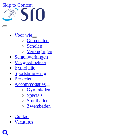
Skip to Content
Voor wie
Gemeenten
Scholen
Verenigingen
Samenwerkingen
Vastgoed beheer
Exploitatie
Sportstimulering
Projecten
Accommodaties
Gymlokalen
Specials
Sporthallen
Zwembaden
Contact
Vacatures