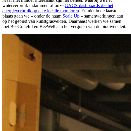
Maar niet minder interessant zijn het beheer, waarbij we het
waterverbruik indammen of onze
GACS-dashboards die het
energieverbruik op elke locatie monitoren
. En niet in de laatste
plaats gaan we – onder de naam
Scale Up
– samenwerkingen aan
op het gebied van kunstgrasvelden. Daarnaast werken we samen
met BeeGrateful en BeeWell aan het vergoten van de biodiversiteit.