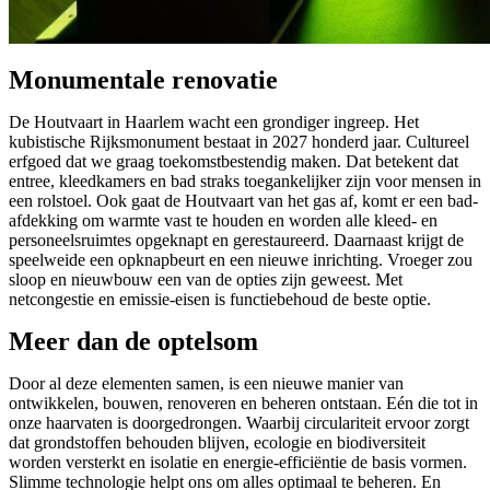
Monumentale renovatie
De Houtvaart in Haarlem wacht een grondiger ingreep. Het
kubistische Rijksmonument bestaat in 2027 honderd jaar. Cultureel
erfgoed dat we graag toekomstbestendig maken. Dat betekent dat
entree, kleedkamers en bad straks toegankelijker zijn voor mensen in
een rolstoel. Ook gaat de Houtvaart van het gas af, komt er een bad-
afdekking om warmte vast te houden en worden alle kleed- en
personeelsruimtes opgeknapt en gerestaureerd. Daarnaast krijgt de
speelweide een opknapbeurt en een nieuwe inrichting. Vroeger zou
sloop en nieuwbouw een van de opties zijn geweest. Met
netcongestie en emissie-eisen is functiebehoud de beste optie.
Meer dan de optelsom
Door al deze elementen samen, is een nieuwe manier van
ontwikkelen, bouwen, renoveren en beheren ontstaan. Eén die tot in
onze haarvaten is doorgedrongen. Waarbij circulariteit ervoor zorgt
dat grondstoffen behouden blijven, ecologie en biodiversiteit
worden versterkt en isolatie en energie-efficiëntie de basis vormen.
Slimme technologie helpt ons om alles optimaal te beheren. En