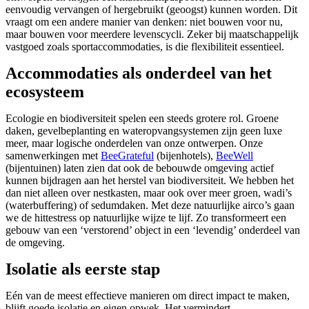
eenvoudig vervangen of hergebruikt (geoogst) kunnen worden. Dit
vraagt om een andere manier van denken: niet bouwen voor nu,
maar bouwen voor meerdere levenscycli. Zeker bij maatschappelijk
vastgoed zoals sportaccommodaties, is die flexibiliteit essentieel.
Accommodaties als onderdeel van het
ecosysteem
Ecologie en biodiversiteit spelen een steeds grotere rol. Groene
daken, gevelbeplanting en wateropvangsystemen zijn geen luxe
meer, maar logische onderdelen van onze ontwerpen. Onze
samenwerkingen met
BeeGrateful
(bijenhotels),
BeeWell
(bijentuinen) laten zien dat ook de bebouwde omgeving actief
kunnen bijdragen aan het herstel van biodiversiteit. We hebben het
dan niet alleen over nestkasten, maar ook over meer groen, wadi’s
(waterbuffering) of sedumdaken. Met deze natuurlijke airco’s gaan
we de hittestress op natuurlijke wijze te lijf. Zo transformeert een
gebouw van een ‘verstorend’ object in een ‘levendig’ onderdeel van
de omgeving.
Isolatie als eerste stap
Eén van de meest effectieve manieren om direct impact te maken,
blijft goede isolatie en eigen opwek. Het vermindert